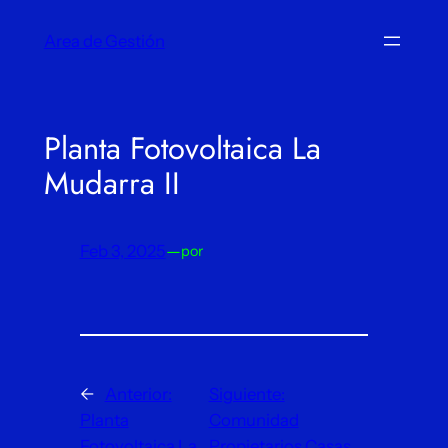
Saltar
Area de Gestión
al
contenido
Planta Fotovoltaica La
Mudarra II
Feb 3, 2025
—
por
←
Anterior:
Siguiente:
Planta
Comunidad
Fotovoltaica La
Propietarios Casas