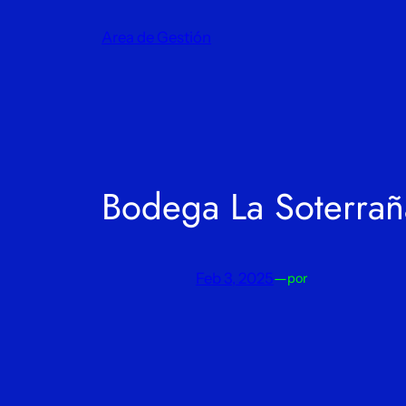
Saltar
Area de Gestión
al
contenido
Bodega La Soterrañ
Feb 3, 2025
—
por