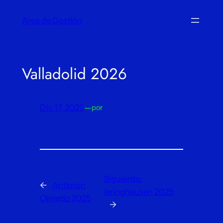
Saltar
Area de Gestión
al
contenido
Valladolid 2026
Dic 17, 2025
—
por
Siguiente:
←
Anterior:
Isringhausen 2025
Olmedo 2025
→