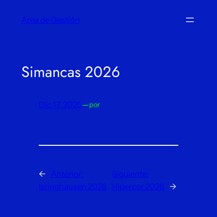
Saltar
Area de Gestión
al
contenido
Simancas 2026
Dic 17, 2025
—
por
←
Anterior:
Siguiente:
Isringhausen 2026
Hipercor 2026
→